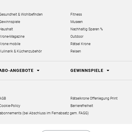
Gesundheit & Wohlbefinden
Fitness
Gewinnspiele
Museen
Haushalt
Nachhaltig Sparen %
Krone-Magazine
Outdoor
Krone mobile
Rätsel Krone
Kulinarik & Küchenzubehör
Reisen
ABO-ANGEBOTE
GEWINNSPIELE
AGB
Rätselkrone Offenlegung Print
Cookie-Policy
Barrierefreiheit
erabonnements (bei Abschluss im Fernabsatz gem. FAGG)