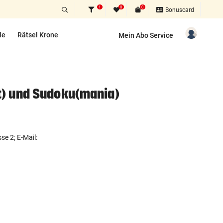
1
0
0
Bonuscard
le
Rätsel Krone
Mein Abo Service
rt) und Sudoku(mania)
e 2; E-Mail: