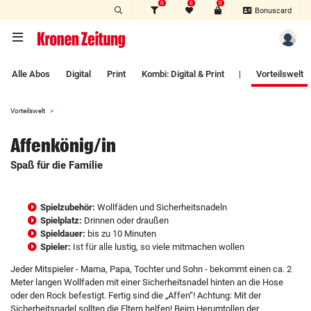
0
0
0
Zum Hauptinhalt springen
Bonuscard
Alle Abos
Digital
Print
Kombi: Digital & Print
|
Vorteilswelt
Vorteilswelt
Affenkönig/in
Spaß für die Familie
Spielzubehör:
Wollfäden und Sicherheitsnadeln
Spielplatz:
Drinnen oder draußen
Spieldauer:
bis zu 10 Minuten
Spieler:
Ist für alle lustig, so viele mitmachen wollen
Jeder Mitspieler - Mama, Papa, Tochter und Sohn - bekommt einen ca. 2
Meter langen Wollfaden mit einer Sicherheitsnadel hinten an die Hose
oder den Rock befestigt. Fertig sind die „Affen“! Achtung: Mit der
Sicherheitsnadel sollten die Eltern helfen! Beim Herumtollen der