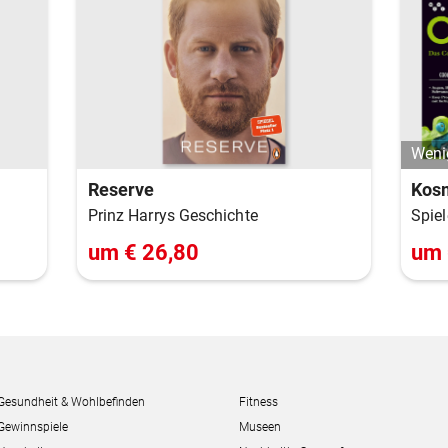
Weni
Kosm
Reserve
Spie
Prinz Harrys Geschichte
um € 26,80
um 
Gesundheit & Wohlbefinden
Fitness
Gewinnspiele
Museen