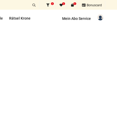
0
0
0
Bonuscard
le
Rätsel Krone
Mein Abo Service