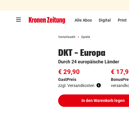
Zum Hauptinhalt springen
Alle Abos
Digital
Print
Vorteilswelt
Spiele
DKT - Europa
Durch 24 europäische Länder
€ 29,90
€ 17,
GastPreis
BonusPre
zzgl. Versandkosten
versandko
In den Warenkorb legen