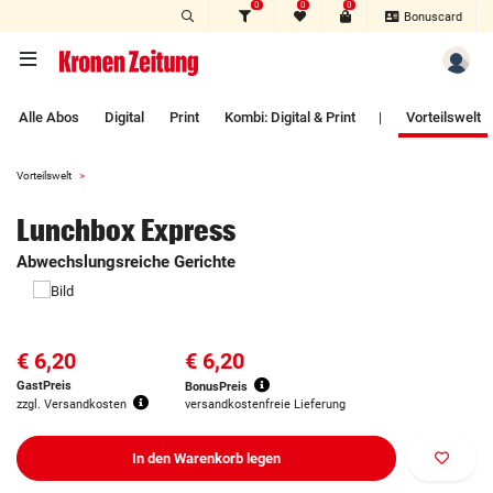
0
0
0
Zum Hauptinhalt springen
Bonuscard
Alle Abos
Digital
Print
Kombi: Digital & Print
|
Vorteilswelt
Vorteilswelt
Lunchbox Express
Abwechslungsreiche Gerichte
€ 6,20
€ 6,20
GastPreis
BonusPreis
zzgl. Versandkosten
versandkostenfreie Lieferung
In den Warenkorb legen