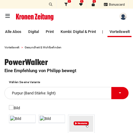
0
0
0
Zum Hauptinhalt springen
Bonuscard
Alle Abos
Digital
Print
Kombi: Digital & Print
|
Vorteilswelt
Vorteilswelt
Gesundheit & Wohlbefinden
PowerWalker
Eine Empfehlung von Philipp bewegt
Wählen Sie eine Variante
Purpur (Band Stärke: light)