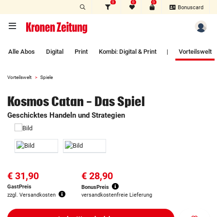
0
0
0
Zum Hauptinhalt springen
Bonuscard
Alle Abos
Digital
Print
Kombi: Digital & Print
|
Vorteilswelt
Vorteilswelt
Spiele
Kosmos Catan - Das Spiel
Geschicktes Handeln und Strategien
€ 31,90
€ 28,90
GastPreis
BonusPreis
zzgl. Versandkosten
versandkostenfreie Lieferung