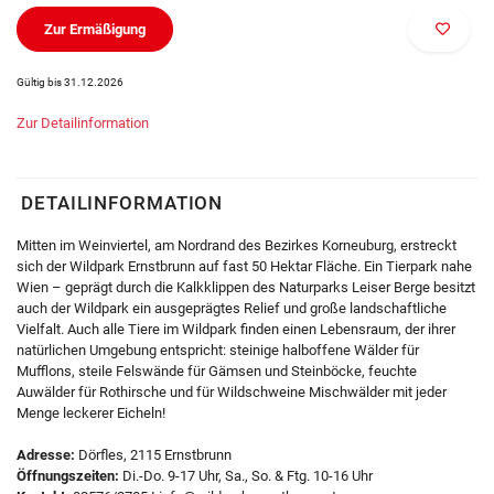
Zur Ermäßigung
Gültig bis 31.12.2026
Zur Detailinformation
DETAILINFORMATION
Mitten im Weinviertel, am Nordrand des Bezirkes Korneuburg, erstreckt
sich der Wildpark Ernstbrunn auf fast 50 Hektar Fläche. Ein Tierpark nahe
Wien – geprägt durch die Kalkklippen des Naturparks Leiser Berge besitzt
auch der Wildpark ein ausgeprägtes Relief und große landschaftliche
Vielfalt. Auch alle Tiere im Wildpark finden einen Lebensraum, der ihrer
natürlichen Umgebung entspricht: steinige halboffene Wälder für
Mufflons, steile Felswände für Gämsen und Steinböcke, feuchte
Auwälder für Rothirsche und für Wildschweine Mischwälder mit jeder
Menge leckerer Eicheln!
Adresse:
Dörfles, 2115 Ernstbrunn
Öffnungszeiten:
Di.-Do. 9-17 Uhr, Sa., So. & Ftg. 10-16 Uhr