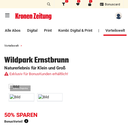
0
0
0
Zum Hauptinhalt springen
Bonuscard
Alle Abos
Digital
Print
Kombi: Digital & Print
|
Vorteilswelt
Vorteilswelt
Wildpark Ernstbrunn
Naturerlebnis für Klein und Groß
Exklusiv für BonusKunden erhältlich!
Anton Slepicka
50% SPAREN
BonusVorteil