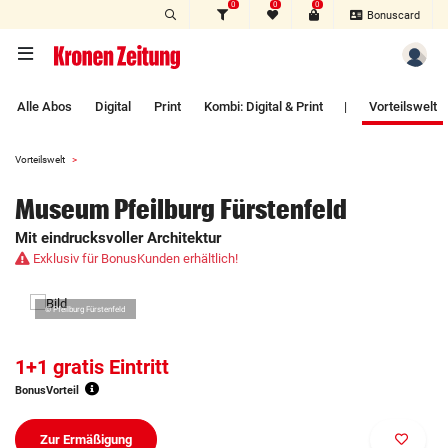
0
0
0
Zum Hauptinhalt springen
Bonuscard
Alle Abos
Digital
Print
Kombi: Digital & Print
|
Vorteilswelt
Vorteilswelt
Museum Pfeilburg Fürstenfeld
Mit eindrucksvoller Architektur
Exklusiv für BonusKunden erhältlich!
© Pfeilburg Fürstenfeld
1+1 gratis Eintritt
BonusVorteil
Zur Ermäßigung