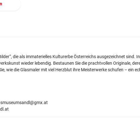
en
r Bilder“, die als immaterielles Kulturerbe Österreichs ausgezeichnet sin
rkskunst wieder lebendig. Bestaunen Sie die prachtvollen Originale, der
e, wie die Glasmaler mit viel Herzblut ihre Meisterwerke schufen – ein ec
glasmuseumsandl@gmx.at
l.at