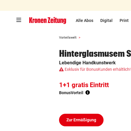
Zum Hauptinhalt springen
Alle Abos
Digital
Print
Vorteilswelt
Hinterglasmusem S
Lebendige Handkunstwerk
Exklusiv für BonusKunden erhältlich!
1+1 gratis Eintritt
BonusVorteil
Zur Ermäßigung