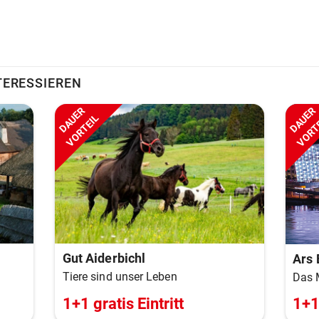
TERESSIEREN
DAUER
DAUER
VORTEIL
VORT
Gut Aiderbichl
Ars 
Tiere sind unser Leben
Das 
1+1 gratis Eintritt
1+1 