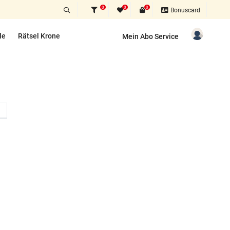
0
0
0
Bonuscard
le
Rätsel Krone
Mein Abo Service