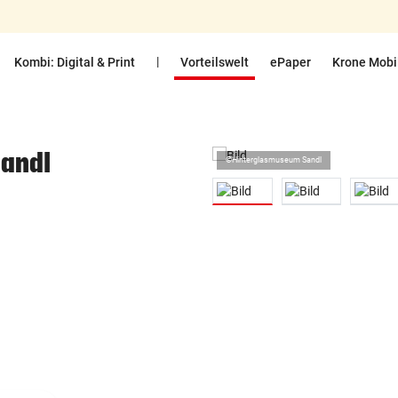
|
Kombi: Digital & Print
Vorteilswelt
ePaper
Krone Mobi
andl
©Hinterglasmuseum Sandl