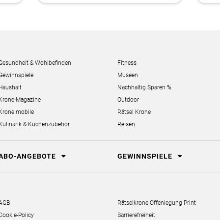
Gesundheit & Wohlbefinden
Fitness
Gewinnspiele
Museen
Haushalt
Nachhaltig Sparen %
Krone-Magazine
Outdoor
Krone mobile
Rätsel Krone
Kulinarik & Küchenzubehör
Reisen
ABO-ANGEBOTE
GEWINNSPIELE
AGB
Rätselkrone Offenlegung Print
Cookie-Policy
Barrierefreiheit