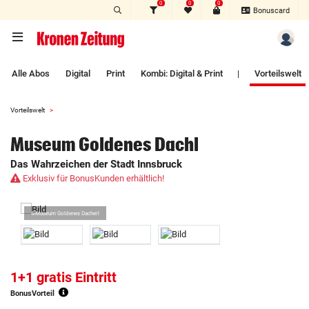
0
0
0
Zum Hauptinhalt springen
Bonuscard
Alle Abos
Digital
Print
Kombi: Digital & Print
|
Vorteilswelt
Vorteilswelt
Museum Goldenes Dachl
Das Wahrzeichen der Stadt Innsbruck
Exklusiv für BonusKunden erhältlich!
©Museum Goldenes Dacherl
1+1 gratis Eintritt
BonusVorteil