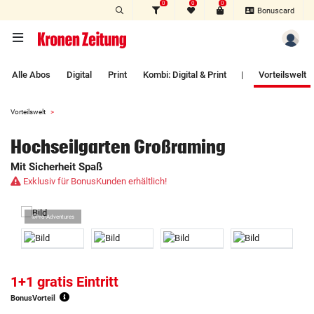
0
0
0
Zum Hauptinhalt springen
Bonuscard
Alle Abos
Digital
Print
Kombi: Digital & Print
|
Vorteilswelt
Vorteilswelt
Hochseilgarten Großraming
Mit Sicherheit Spaß
Exklusiv für BonusKunden erhältlich!
©Pro-Adventures
1+1 gratis Eintritt
BonusVorteil