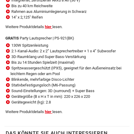
Integrierter, zertifizierter Akku 8 Ah (36 V)
Bis zu 40 km Reichweite
Rahmen aus Aluminiumlegierung in Schwarz
14" x 2,125" Reifen
Weitere Produktdetails
hier
lesen.
GRATIS
Party Lautsprecher
|
PS-921(BK)
130W Spitzenleistung
2.1-Kanal-Audio: 2 x 2” Lautsprechertreiber + 1 x 4” Subwoofer
3D-Raumklang und Super Bass-Verstärkung
Bis zu 14 Stunden Spielzeit (maximal)
Spritzwassergeschützt (IPX5), geeignet für den Außeneinsatz bei
leichtem Regen oder am Pool
Blinkende, mehrfarbige Disco-Lichter
Stativbefestigungsloch (M6-Passung)
Sound-Einstellungen: 3D (surround) + Super Bass
Gerätegröße (B x H x T in mm): 220 x 226 x 220
Gerätegewicht (kg): 2.8
Weitere Produktdetails
hier
lesen.
DAS KÖNNTE SIE AUCH INTERESSIEREN