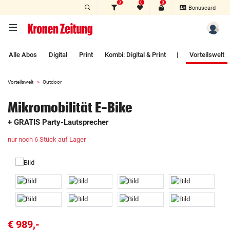
0
0
0
Zum Hauptinhalt springen
Bonuscard
Alle Abos
Digital
Print
Kombi: Digital & Print
|
Vorteilswelt
Vorteilswelt
Outdoor
Mikromobilität E-Bike
+ GRATIS Party-Lautsprecher
nur noch 6 Stück auf Lager
€ 989,-