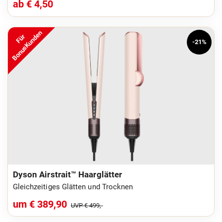
ab € 4,50
BonusKunden
Für
-21%
Dyson Airstrait™ Haarglätter
Gleichzeitiges Glätten und Trocknen
um € 389,90
UVP € 499,-