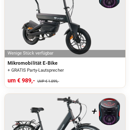
Wenige Stück verfügbar
Mikromobilität E-Bike
+ GRATIS Party-Lautsprecher
um € 989,-
UVP € 1.099,-