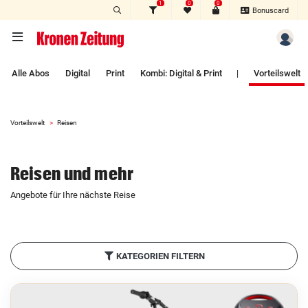
1
0
0
Zum Hauptinhalt springen
Bonuscard
Alle Abos
Digital
Print
Kombi: Digital & Print
|
Vorteilswelt
Vorteilswelt
Reisen
Reisen und mehr
Angebote für Ihre nächste Reise
KATEGORIEN FILTERN