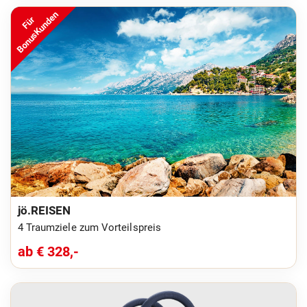
BonusKunden
Für
jö.REISEN
4 Traumziele zum Vorteilspreis
ab € 328,-