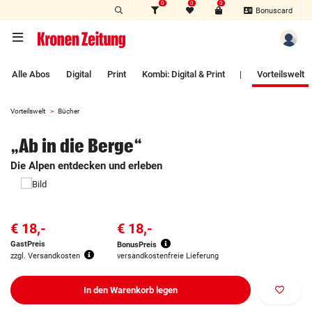
0
0
0
Zum Hauptinhalt springen
Bonuscard
Alle Abos
Digital
Print
Kombi: Digital & Print
|
Vorteilswelt
Vorteilswelt
Bücher
„Ab in die Berge“
Die Alpen entdecken und erleben
€ 18,-
€ 18,-
GastPreis
BonusPreis
zzgl. Versandkosten
versandkostenfreie Lieferung
In den Warenkorb legen