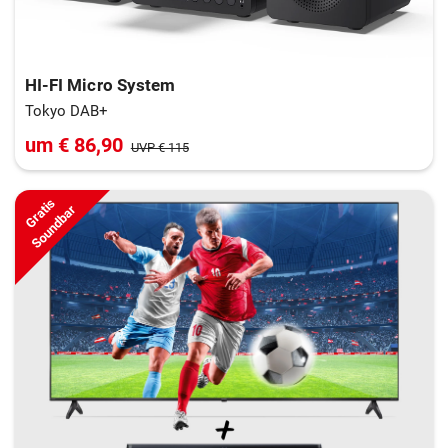
HI-FI Micro System
Tokyo DAB+
um € 86,90
UVP € 115
Gratis
Soundbar