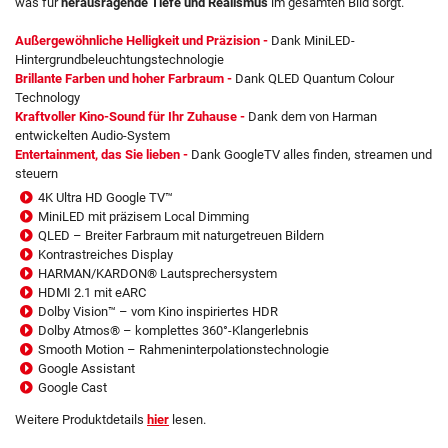
was für
herausragende Tiefe
und Realismus
im gesamten Bild sorgt.
Außergewöhnliche Helligkeit und Präzision -
Dank MiniLED-
Hintergrundbeleuchtungstechnologie
Brillante Farben und hoher Farbraum -
Dank QLED Quantum Colour
Technology
Kraftvoller Kino-Sound für Ihr Zuhause -
Dank dem von Harman
entwickelten Audio-System
Entertainment, das Sie lieben -
Dank GoogleTV alles finden, streamen und
steuern
4K Ultra HD Google TV™
MiniLED mit präzisem Local Dimming
QLED – Breiter Farbraum mit naturgetreuen Bildern
Kontrastreiches Display
HARMAN/KARDON® Lautsprechersystem
HDMI 2.1 mit eARC
Dolby Vision™ – vom Kino inspiriertes HDR
Dolby Atmos® – komplettes 360°-Klangerlebnis
Smooth Motion – Rahmeninterpolationstechnologie
Google Assistant
Google Cast
Weitere Produktdetails
hier
lesen.