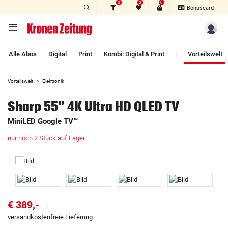
0
0
0
Zum Hauptinhalt springen
Bonuscard
Alle Abos
Digital
Print
Kombi: Digital & Print
|
Vorteilswelt
Vorteilswelt
Elektronik
Sharp 55" 4K Ultra HD QLED TV
MiniLED Google TV™
nur noch 2 Stück auf Lager
€ 389,-
versandkostenfreie Lieferung