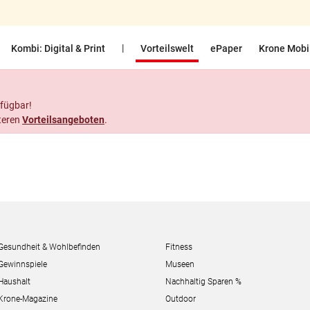
|
Kombi: Digital & Print
Vorteilswelt
ePaper
Krone Mobi
rfügbar!
teren
Vorteilsangeboten
.
Gesundheit & Wohlbefinden
Fitness
Gewinnspiele
Museen
Haushalt
Nachhaltig Sparen %
Krone-Magazine
Outdoor