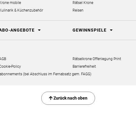
Krone mobile
Rätsel Krone
Kulinarik & Küchenzubehör
Reisen
ABO-ANGEBOTE
GEWINNSPIELE
AGB
Rätselkrone Offenlegung Print
Cookie-Policy
Barrierefreiheit
erabonnements (bei Abschluss im Fernabsatz gem. FAGG)
Zurück nach oben