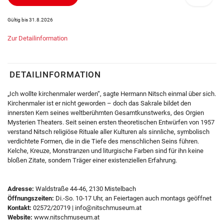
Gültig bis 31.8.2026
Zur Detailinformation
DETAILINFORMATION
„Ich wollte kirchenmaler werden“, sagte Hermann Nitsch einmal über sich.
Kirchenmaler ist er nicht geworden – doch das Sakrale bildet den
innersten Kern seines weltberühmten Gesamtkunstwerks, des Orgien
Mysterien Theaters. Seit seinen ersten theoretischen Entwürfen von 1957
verstand Nitsch religiöse Rituale aller Kulturen als sinnliche, symbolisch
verdichtete Formen, die in die Tiefe des menschlichen Seins führen.
Kelche, Kreuze, Monstranzen und liturgische Farben sind für ihn keine
bloßen Zitate, sondern Träger einer existenziellen Erfahrung.
Adresse:
Waldstraße 44-46, 2130 Mistelbach
Öffnungszeiten:
Di.-So. 10-17 Uhr, an Feiertagen auch montags geöffnet
Kontakt:
02572/20719 | info@nitschmuseum.at
Website:
www.nitschmuseum.at