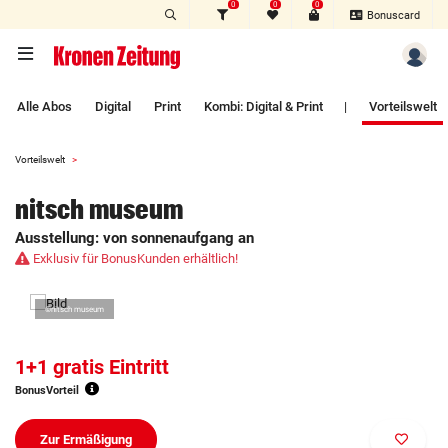
0
0
0
Zum Hauptinhalt springen
Bonuscard
Alle Abos
Digital
Print
Kombi: Digital & Print
|
Vorteilswelt
Vorteilswelt
nitsch museum
Ausstellung: von sonnenaufgang an
Exklusiv für BonusKunden erhältlich!
©nitsch museum
1+1 gratis Eintritt
BonusVorteil
Zur Ermäßigung