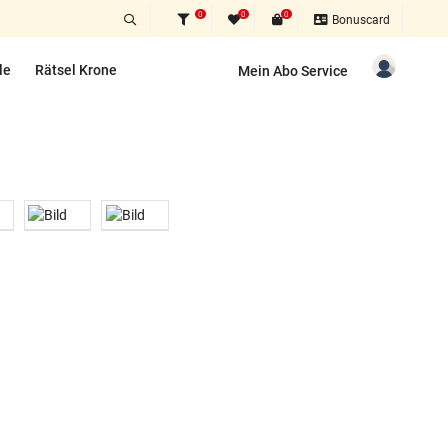
0
0
0
Bonuscard
le
Rätsel Krone
Mein Abo Service