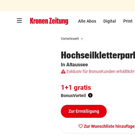
Zum Hauptinhalt springen
Alle Abos
Digital
Print
Vorteilswelt
Hochseilkletterpar
In Altaussee
Exklusiv für BonusKunden erhältlich!
1+1 gratis
BonusVorteil
Zur Ermäßigung
Zur Wunschliste hinzufüg