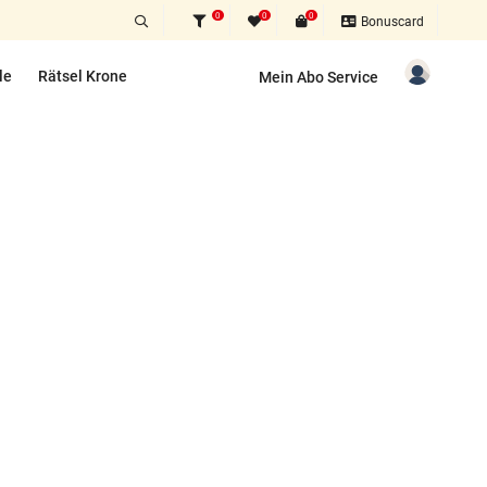
0
0
0
Bonuscard
le
Rätsel Krone
Mein Abo Service