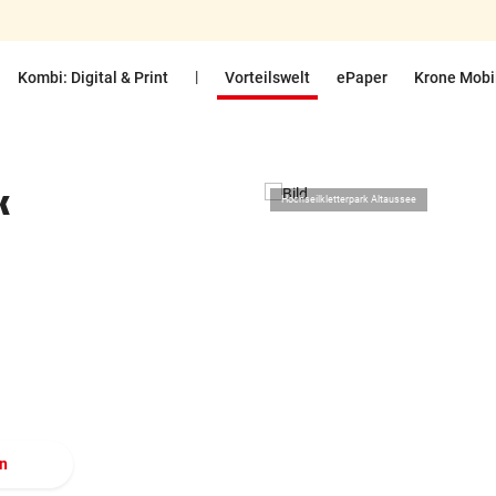
|
Kombi: Digital & Print
Vorteilswelt
ePaper
Krone Mobi
k
Hochseilkletterpark Altaussee
en