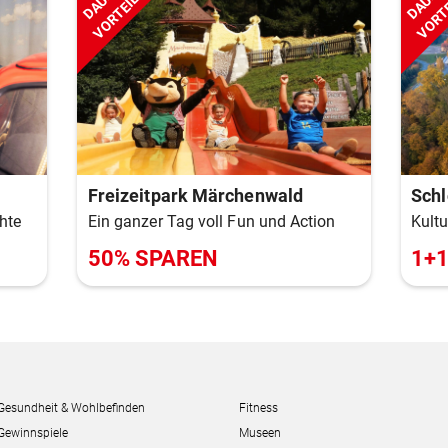
DAUER
DAUER
VORTEIL
VORT
Freizeitpark Märchenwald
Sch
Ein ganzer Tag voll Fun und Action
Kultu
hte
50% SPAREN
1+1 
Gesundheit & Wohlbefinden
Fitness
Gewinnspiele
Museen