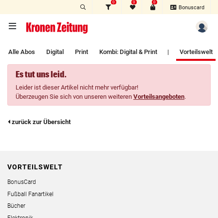
0
0
0
Zum Hauptinhalt springen
Bonuscard
Alle Abos
Digital
Print
Kombi: Digital & Print
|
Vorteilswelt
Es tut uns leid.
Leider ist dieser Artikel nicht mehr verfügbar!
Überzeugen Sie sich von unseren weiteren
Vorteilsangeboten
.
zurück zur Übersicht
VORTEILSWELT
BonusCard
Fußball Fanartikel
Bücher
Elektronik