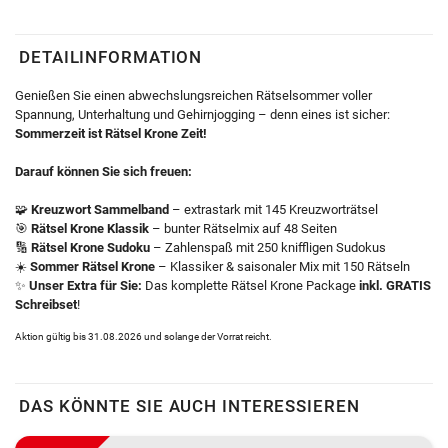
DETAILINFORMATION
Genießen Sie einen abwechslungsreichen Rätselsommer voller
Spannung, Unterhaltung und Gehirnjogging – denn eines ist sicher:
Sommerzeit ist Rätsel Krone Zeit!
Darauf können Sie sich freuen:
🧩
Kreuzwort Sammelband
– extrastark mit 145 Kreuzworträtsel
🎯
Rätsel Krone Klassik
– bunter Rätselmix auf 48 Seiten
🔢
Rätsel Krone Sudoku
– Zahlenspaß mit 250 kniffligen Sudokus
☀️
Sommer Rätsel Krone
– Klassiker & saisonaler Mix mit 150 Rätseln
✨
Unser Extra für Sie:
Das komplette Rätsel Krone Package
inkl. GRATIS
Schreibset
!
Aktion gültig bis 31.08.2026 und solange der Vorrat reicht.
DAS KÖNNTE SIE AUCH INTERESSIEREN