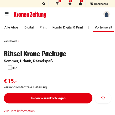
0
0
0
Zum Hauptinhalt springen
Bonuscard
Alle Abos
Digital
Print
Kombi: Digital & Print
|
Vorteilswelt
Vorteilswelt
Rätsel Krone Package
Sommer, Urlaub, Rätselspaß
€ 15,-
versandkostenfreie Lieferung
In den Warenkorb legen
Zur Detailinformation