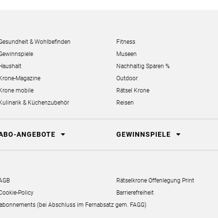
Gesundheit & Wohlbefinden
Fitness
Gewinnspiele
Museen
Haushalt
Nachhaltig Sparen %
Krone-Magazine
Outdoor
Krone mobile
Rätsel Krone
Kulinarik & Küchenzubehör
Reisen
ABO-ANGEBOTE
GEWINNSPIELE
AGB
Rätselkrone Offenlegung Print
Cookie-Policy
Barrierefreiheit
erabonnements (bei Abschluss im Fernabsatz gem. FAGG)