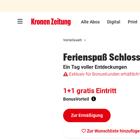
Zum Hauptinhalt springen
Alle Abos
Digital
Print
Vorteilswelt
Ferienspaß Schloss
Ein Tag voller Entdeckungen
Exklusiv für BonusKunden erhältlich!
1+1 gratis Eintritt
BonusVorteil
Zur Ermäßigung
Zur Wunschliste hinzufüg