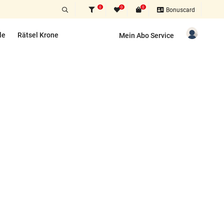
0
0
0
Bonuscard
le
Rätsel Krone
Mein Abo Service