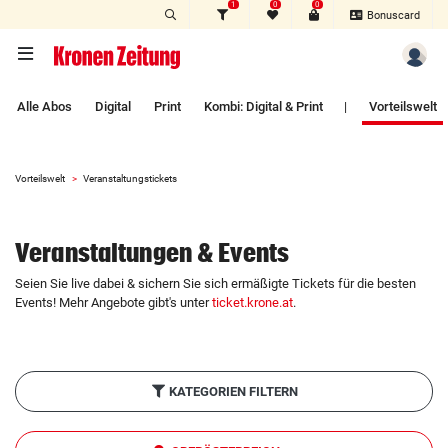
1
0
0
Zum Hauptinhalt springen
Bonuscard
Alle Abos
Digital
Print
Kombi: Digital & Print
|
Vorteilswelt
Vorteilswelt
Veranstaltungstickets
Veranstaltungen & Events
Seien Sie live dabei & sichern Sie sich ermäßigte Tickets für die besten
Events! Mehr Angebote gibt's unter
ticket.krone.at
.
KATEGORIEN FILTERN