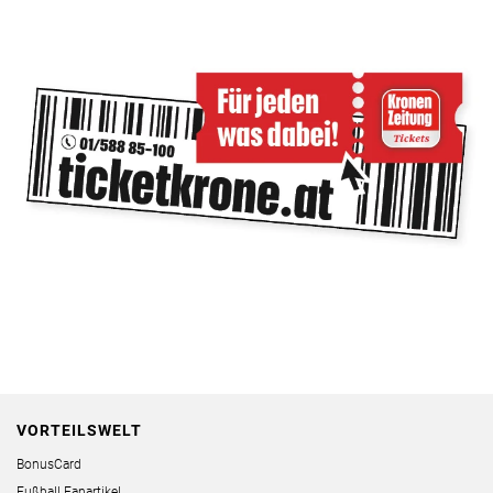
VORTEILSWELT
BonusCard
Fußball Fanartikel