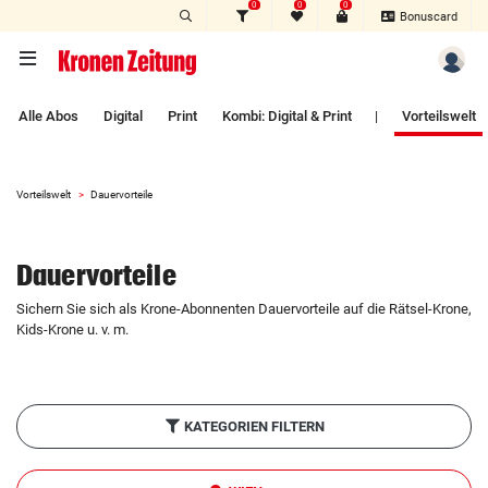
0
0
0
Zum Hauptinhalt springen
Bonuscard
Alle Abos
Digital
Print
Kombi: Digital & Print
|
Vorteilswelt
Vorteilswelt
Dauervorteile
Dauervorteile
Sichern Sie sich als Krone-Abonnenten Dauervorteile auf die Rätsel-Krone,
Kids-Krone u. v. m.
KATEGORIEN FILTERN