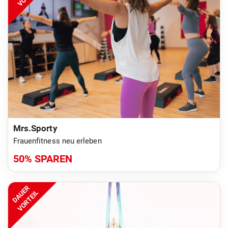
Mrs.Sporty
Frauenfitness neu erleben
50% SPAREN
DAUER
VORTEIL