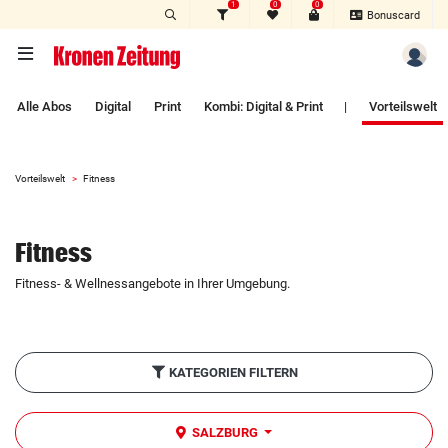
1
0
0
Zum Hauptinhalt springen
Bonuscard
Alle Abos
Digital
Print
Kombi: Digital & Print
|
Vorteilswelt
Vorteilswelt
Fitness
Fitness
Fitness- & Wellnessangebote in Ihrer Umgebung.
KATEGORIEN FILTERN
SALZBURG