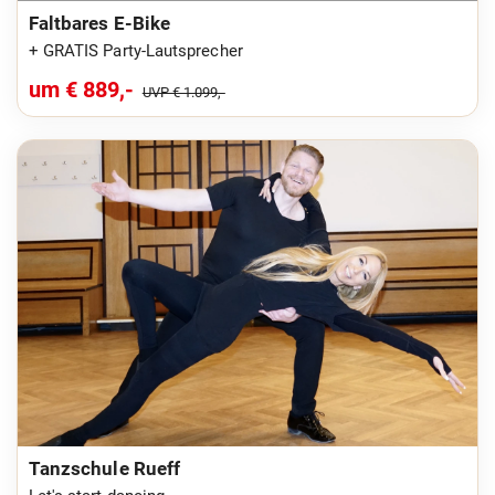
Faltbares E-Bike
+ GRATIS Party-Lautsprecher
um € 889,-
UVP € 1.099,-
Tanzschule Rueff